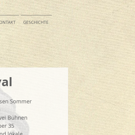
ONTAKT
GESCHICHTE
val
iesen Sommer 
 
zwei Bühnen 
er 35 
nd lokale 