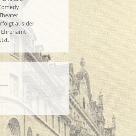
Comedy, 
Theater 
rfolgt aus der 
l Ehrenamt 
tzt.