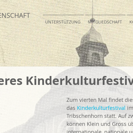
EN
SCHAFT
UNTERSTÜTZUNG
MITGLIEDSCHAFT
K
eres Kinderkulturfesti
Zum vierten Mal findet d
das 
Kinderkulturfestival
 im
Tribschenhorn statt. Auf 
können Klein und Gross üb
internationale, nationale u