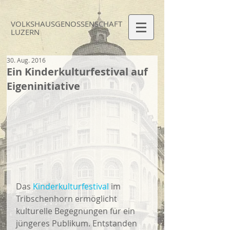
VOLKSHAUS
GENOSSEN
SCHAFT
LUZERN
30. Aug. 2016
Ein Kinderkulturfestival auf
Eigeninitiative
Das 
Kinderkulturfestival
 im 
Tribschenhorn ermöglicht 
kulturelle Begegnungen für ein 
jüngeres Publikum. Entstanden 