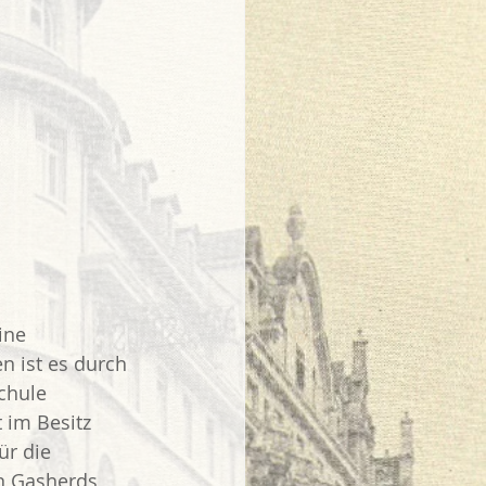
ine 
 ist es durch 
chule 
 im Besitz 
ür die 
n Gasherds 